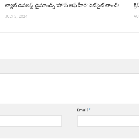
0
ల్యాబ్‌ డెవలప్డ్‌: డైమాండ్స్ ‘హౌస్ ఆఫ్ హీరే’ వెబ్‌సైట్ లాంచ్!
0
క్ర
JULY 5, 2024
AU
Email
*