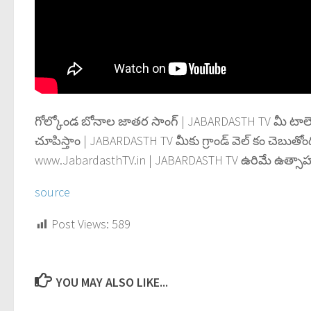
గోల్కోండ బోనాల జాతర సాంగ్ | JABARDASTH TV మీ టాలెంట్‌కు
చూపిస్తాం | JABARDASTH TV మీకు గ్రాండ్ వెల్ కం చెబుత
www.JabardasthTV.in | JABARDASTH TV ఉరిమే ఉత్సా
source
Post Views:
589
YOU MAY ALSO LIKE...