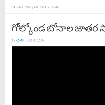
INTERVIEWS
/
LATEST VIDEOS
గోల్కోండ బోనాల జాతర స
BY
ADMIN
·
JULY 9, 2020