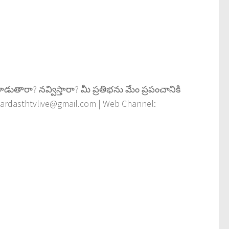
తారా? న‌వ్విస్తారా? మీ ప్ర‌తిభ‌ను మేం ప్రపంచానికి
jabardasthtvlive@gmail.com | Web Channel: