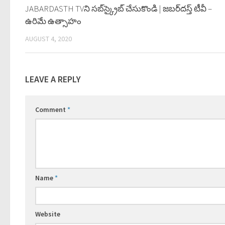
JABARDASTH TVని స‌బ్‌స్క్రైబ్ చేసుకొండి | జ‌బ‌ర్‌ద‌స్త్ టీవీ –
ఉరిమే ఉత్సాహం
AUGUST 4, 2020
LEAVE A REPLY
Comment
*
Name
*
Website