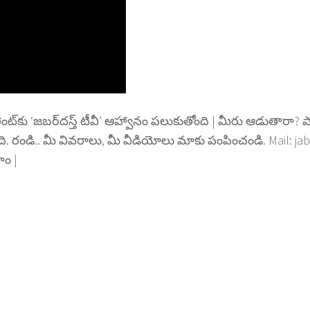
 ‘జ‌బ‌ర్‌ద‌స్త్ టీవీ’ ఆహ్వానం ప‌లుకుతోంది | మీరు ఆడుతారా? పాడు
ోంది. రండి.. మీ వివ‌రాలు, మీ వీడియోలు మాకు పంపించండి. Mail: 
హం |