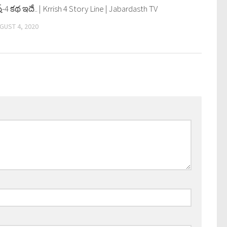
ిష్‌-4 క‌థ ఇదే.. | Krrish 4 Story Line | Jabardasth TV
0
GUST 4, 2020