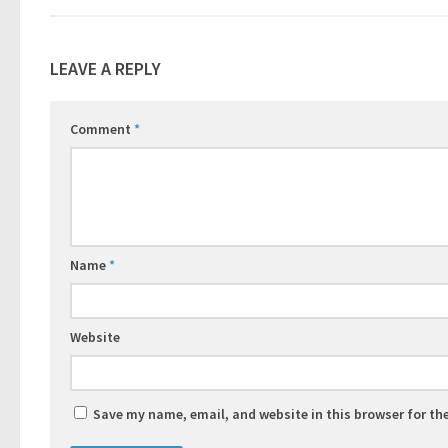
LEAVE A REPLY
Comment
*
Name
*
Website
Save my name, email, and website in this browser for th