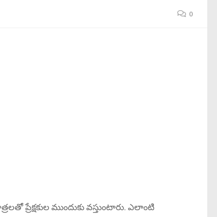
0
్రలతో ప్రేక్షకుల ముందుకు వస్తుంటారు. ఎలాంటి