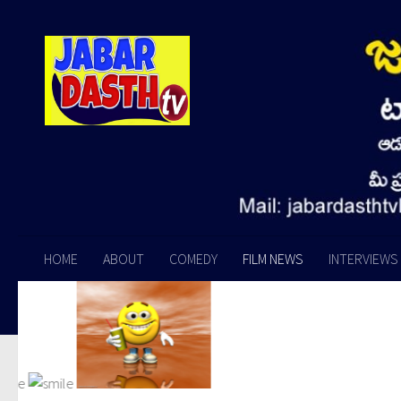
Skip to content
HOME
ABOUT
COMEDY
FILM NEWS
INTERVIEWS