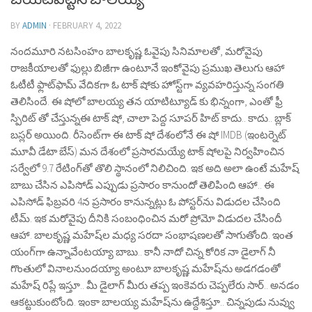
BY
ADMIN
·
FEBRUARY 4, 2022
నందమూరి నటసింహం బాలకృష్ణ ఓవైపు సినిమాలతో, మరోవైపు
రాజకీయాలతో ఫుల్లు బిజీగా ఉంటూనే ఇంకోవైపు ప్రముఖ తెలుగు ఆహా
ఓటీటీ ఫ్లాట్‌ఫామ్ వేదికగా ఓ టాక్ షోకు హోస్ట్‌గా వ్యవహరిస్తున్న సంగతి
తెలిసిందే. ఈ షోలో బాలయ్య తన యాటిట్యూడ్ కు భిన్నంగా, ఎంతో ఫ్రీ
స్పిరిట్ తో చేస్తున్నఈ టాక్ షో, చాలా పెద్ద సూపర్ హిట్ కాదు.. కాదు.. బ్లాక్
బస్లర్ అయింది. రీసెంట్‌గా ఈ టాక్ షో దేశంలోనే ఈ షో IMDB (ఇంటర్నెట్
మూవీ డేటా బేస్) మన దేశంలో ప్రసారమయ్యే టాక్ షోలపై నిర్వహించిన
సర్వేలో 9.7 రేటింగ్‌తో తొలి స్థానంలో నిలిచింది. ఇక అది అలా ఉంటే మహేష్
బాబు చేసిన ఎపిసోడ్‌ ఎప్పుడు ప్రసారం కానుందో తెలిపింది ఆహా.. ఈ
ఎపిసోడ్ ఫిబ్రవరి 4న ప్రసారం కానున్నట్లు ఓ పోస్టర్‌ను విడుదల చేసింది
టీమ్. ఇక మరోవైపు దీనికి సంబంధించిన మరో ప్రోమో విడుదల చేసిందీ
ఆహా. బాలకృష్ణ మహేష్‌ల మధ్య సరదా సంభాషణలతో సాగుతోంది. ఇంత
యంగ్‌గా ఉన్నావేంట‌య్యా బాబు.. కానీ నాదో చిన్న కోరిక నా డైలాగ్ నీ
గొంతులో వినాల‌నుంద‌య్యా అంటూ బాలకృష్ణ మ‌హేష్‌ను అడగడంతో
మహేష్ రిప్లే ఇస్తూ.. మీ డైలాగ్ మీరు త‌ప్ప ఇంకెవ‌రు చెప్పలేరు సార్‌.. అనడం
ఆకట్టుకుంటోంది. ఇంకా బాలయ్య మహేష్‌ను ఉద్దేశిస్తూ.. చిన్న‌పుడు నువ్వు