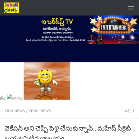
Skip to content
FILM NEWS
/
VIRAL NEWS
1
వెకేష‌న్ అని చెప్పి పెళ్లి చేసుకున్నావ్.. మహేష్ సీక్రెట్
బయటపెట్టిన బాలయ్య