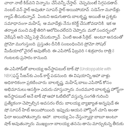
చాలా నాటీ కిడ్‌వ‌ని విన్నాను. చేసేవ‌న్నీ చేస్తావ్‌.. చెప్పమంటే సిగ్గ‌ప‌డ‌తావ్‌..
నంబ‌ర్ వ‌న్ స్టార్ అవుతూ సూప‌ర్ స్టార్ అయిపోయావ్‌. స‌డెన్‌గా మూడేళ్లు
గ్యాప్ తీసుకున్నావ్‌.. ఏంట‌ని అడుగుతారు బాల‌కృష్ణ. అయితే ఆ ప్రశ్నకు
సమాధానంగా మహేష్.. ఆ మూడేళ్లు నేను క‌రెక్ట్ చేసుకోవ‌డానికి.. ఇక ఆ
తర్వాత నుంచి మ‌ళ్లీ తిరిగి ఆలోచించలేదని చెప్పారు. మరో సందర్భంలో
వెకేష‌న్ అని చెప్పి పెళ్లి చేసుకున్నావ్.. ఏంటి అంత సీక్రెట్.. అంటూ అనడంతో
ప్రోమో ముగుస్తుంది. ప్రస్తుతం దీనికి సంబంధించిన ప్రోమో సోషల్
మీడియాలో వైరల్ అవుతోంది. ఈ ఎపిసోడ్ ఫిబ్రవరి 4 శుక్రవారం రాత్రి 8
గంటలకు ప్రసారం కానుంది.
ఈ ఎపిసోడ్‌తో బాలయ్య అన్‌స్టాపబుల్ టాక్ షో (Unstoppable with
NBK)ఫస్ట్ సీజన్‌కు ఎండ్ కార్డ్ పడనుంది. ఈ విషయాన్ని ఆహా వాళ్లు
అధికారికంగా ప్రకటించారు. బాలకృష్ణ, మహేష్ బాబు ఎపిసోడ్ కోసం
అభిమానులు ఆసక్తిగా ఎదురు చూస్తున్నారు. నందమూరి బాలకృష్ణ హోస్ట్‌గా
అన్‌స్టాపబుల్ అనే టాక్ షో ఆహా ఓటిటిలో వస్తున్న సంగతి గురించి
ప్రత్యేకంగా చెప్పాల్సిన అవసరం లేదు. బాలయ్య వ్యాఖ్యాత అన్నపుడే ఈ
షో సూపర్ హిట్ అయిపోయింది. ఇప్పుడు ఆయన హోస్టింగ్ చూసి అంతా
ఫిదా అయిపోతున్నారు. ఆహా.. బాలయ్య ఏం చేస్తున్నాడ్రా బాబూ అంటూ
షాక్ అవుతున్నారు. ముఖ్యంగా బాలయ్య తనను తాను మార్చుకున్న తీరుకు